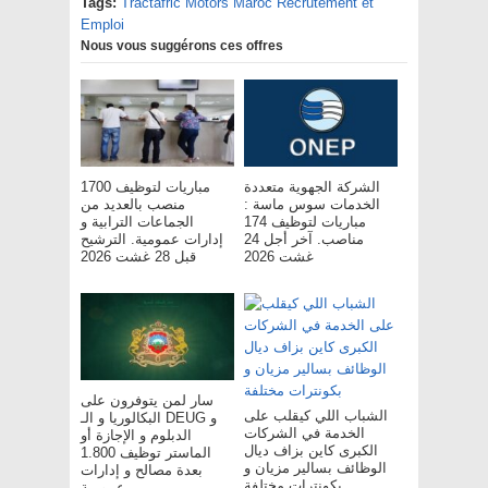
Tags:
Tractafric Motors Maroc Recrutement et
Emploi
Nous vous suggérons ces offres
الشركة الجهوية متعددة
مباريات لتوظيف 1700
الخدمات سوس ماسة :
منصب بالعديد من
مباريات لتوظيف 174
الجماعات الترابية و
مناصب. آخر أجل 24
إدارات عمومية. الترشيح
غشت 2026
قبل 28 غشت 2026
سار لمن يتوفرون على
الشباب اللي كيقلب على
البكالوريا و الـ DEUG و
الخدمة في الشركات
الدبلوم و الإجازة أو
الكبرى كاين بزاف ديال
الماستر توظيف 1.800
الوظائف بسالير مزيان و
بعدة مصالح و إدارات
بكونترات مختلفة
عمومية