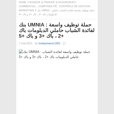
HOME
BANQUE & FINANCE & ASSURANCES
,
COMMERCIAL
,
COMPTABILITÉ
,
CONTRÔLE DE GESTION
,
MARKETING
بنك UMNIA : حملة توظيف واسعة لفائدة الشباب حاملي
الدبلومات باك +2 ، باك +3 و باك +5
بنك UMNIA : حملة توظيف واسعة
لفائدة الشباب حاملي الدبلومات باك
+2 ، باك +3 و باك +5
7 mai 2021
·
by
toutaumaroc1991
·