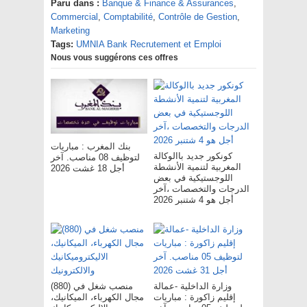
Paru dans :
Banque & Finance & Assurances
,
Commercial
,
Comptabilité
,
Contrôle de Gestion
,
Marketing
Tags:
UMNIA Bank Recrutement et Emploi
Nous vous suggérons ces offres
بنك المغرب : مباريات
كونكور جديد باالوكالة
لتوظيف 08 مناصب. آخر
المغربية لتنمية الأنشطة
أجل 18 غشت 2026
اللوجستيكية في بعض
الدرجات والتخصصات ،آخر
أجل هو 4 شتنبر 2026
وزارة الداخلية -عمالة
(880) منصب شغل في
إقليم زاكورة : مباريات
مجال الكهرباء، الميكانيك،