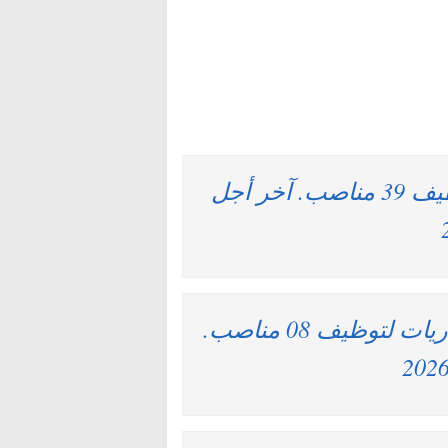
وزارة الصناعة والتجارة : مباريات لتوظيف 39 مناصب. آخر أجل
إقليم مولاي يعقوب – عين الشقف : مباريات لتوظيف 08 مناصب.