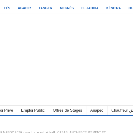
FÈS
AGADIR
TANGER
MEKNÈS
EL JADIDA
KÉNITRA
O
C سائق
Anapec
Offres de Stages
Emploi Public
oi Privé
CASABLANCA RECRUTEMENT ET
,
ALWADIFA MAROC 2026 الوظيفة العمومية بالمغرب