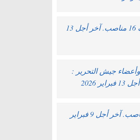
وزارة التجهيز والماء : مباريات لتوظيف 16 مناصب. آخر أجل 13
 وأعضاء جيش التحرير :
بنك المغرب : مباريات لتوظيف 33 مناصب. آخر أجل 9 فبراير