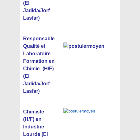
(El
Jadida/Jorf
Lasfar)
Responsable
Qualité et
Laboratoire -
Formation en
Chimie- (H/F)
(El
Jadida/Jorf
Lasfar)
Chimiste
(H/F) en
Industrie
Lourde (El