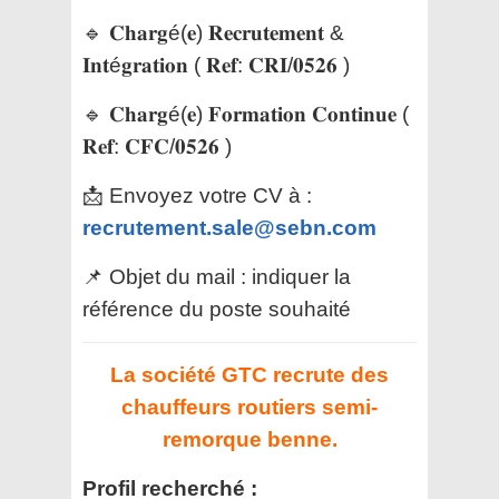
🔹 𝐂𝐡𝐚𝐫𝐠é(𝐞) 𝐑𝐞𝐜𝐫𝐮𝐭𝐞𝐦𝐞𝐧𝐭 &
𝐈𝐧𝐭é𝐠𝐫𝐚𝐭𝐢𝐨𝐧 ( 𝐑𝐞𝐟: 𝐂𝐑𝐈/𝟎𝟓𝟐𝟔 )
🔹 𝐂𝐡𝐚𝐫𝐠é(𝐞) 𝐅𝐨𝐫𝐦𝐚𝐭𝐢𝐨𝐧 𝐂𝐨𝐧𝐭𝐢𝐧𝐮𝐞 (
𝐑𝐞𝐟: 𝐂𝐅𝐂/𝟎𝟓𝟐𝟔 )
📩 Envoyez votre CV à :
recrutement.sale@sebn.com
📌 Objet du mail : indiquer la
référence du poste souhaité
La société GTC recrute des
chauffeurs routiers semi-
remorque benne.
Profil recherché :