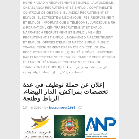
HOME
AGADIR RECRUTEMENT ET EMPLOI
,
AUTOMOBILE
,
CASABLANCA RECRUTEMENT ET EMPLOI
,
COMPTABILITÉ
,
CONTRÔLE DE GESTION
,
EL JADIDA RECRUTEMENT ET
EMPLOI
,
ELECTRICITÉ & MÉCANIQUE
,
FÈS RECRUTEMENT
ET EMPLOI
,
INFORMATIQUE & TÉLÉCOMS
,
JURIDIQUE & RH
& FORMATION
,
KÉNITRA RECRUTEMENT ET EMPLOI
,
MARRAKECH RECRUTEMENT ET EMPLOI
,
MEKNÈS
RECRUTEMENT ET EMPLOI
,
MOHAMMEDIA RECRUTEMENT
ET EMPLOI
,
OFFRES D'EMPLOI MAROC EMPLOI PUBLIC
TRAVAIL RECRUTEMENT DREAMJOB CDI CDD
,
OUJDA
RECRUTEMENT ET EMPLOI
,
QUALITÉ & GÉNIE INDUSTRIEL
,
RABAT RECRUTEMENT ET EMPLOI
,
TANGER RECRUTEMENT
ET EMPLOI
,
TÉTOUAN RECRUTEMENT ET EMPLOI
,
TRANSPORT & LOGISTIQUE
إعلان عن حملة توظيف في عدة
تخصصات بمراكش، الدار البيضاء، الرباط وطنجة
إعلان عن حملة توظيف في عدة
تخصصات بمراكش، الدار البيضاء،
الرباط وطنجة
18 mai 2026
·
by
toutaumaroc1991
·