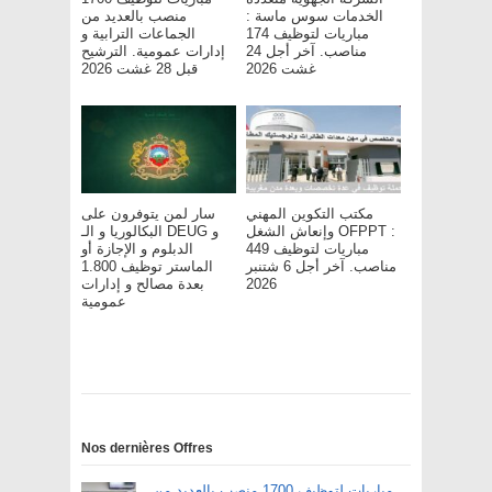
الخدمات سوس ماسة :
منصب بالعديد من
مباريات لتوظيف 174
الجماعات الترابية و
مناصب. آخر أجل 24
إدارات عمومية. الترشيح
غشت 2026
قبل 28 غشت 2026
مكتب التكوين المهني
سار لمن يتوفرون على
وإنعاش الشغل OFPPT :
البكالوريا و الـ DEUG و
مباريات لتوظيف 449
الدبلوم و الإجازة أو
مناصب. آخر أجل 6 شتنبر
الماستر توظيف 1.800
بعدة مصالح و إدارات
2026
عمومية
Nos dernières Offres
مباريات لتوظيف 1700 منصب بالعديد من