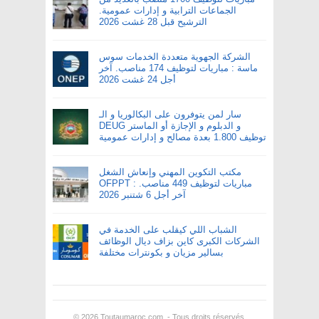
الجماعات الترابية و إدارات عمومية.
الترشيح قبل 28 غشت 2026
الشركة الجهوية متعددة الخدمات سوس
ماسة : مباريات لتوظيف 174 مناصب. آخر
أجل 24 غشت 2026
سار لمن يتوفرون على البكالوريا و الـ
DEUG و الدبلوم و الإجازة أو الماستر
توظيف 1.800 بعدة مصالح و إدارات عمومية
مكتب التكوين المهني وإنعاش الشغل
OFPPT : مباريات لتوظيف 449 مناصب.
آخر أجل 6 شتنبر 2026
الشباب اللي كيقلب على الخدمة في
الشركات الكبرى كاين بزاف ديال الوظائف
بسالير مزيان و بكونترات مختلفة
© 2026
Toutaumaroc.com
. - Tous droits réservés.