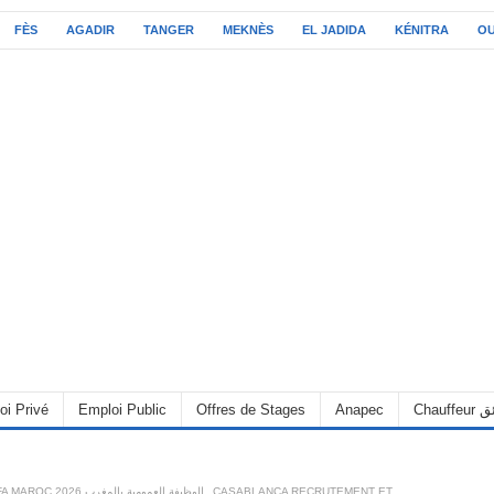
FÈS
AGADIR
TANGER
MEKNÈS
EL JADIDA
KÉNITRA
O
C سائق
Anapec
Offres de Stages
Emploi Public
oi Privé
CASABLANCA RECRUTEMENT ET
,
ALWADIFA MAROC 2026 الوظيفة العمومية بالمغرب