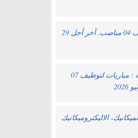
مراكش الجهة للرياضة : مباريات لتوظيف 04 مناصب. آخر أجل 29
وكالة المساكن والتجهيزات العسكرية : مباريات لتوظيف 07
ميكانيك، الاليكتروميكانيك