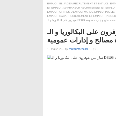
EMPLOI
,
EL JADIDA RECRUTEMENT ET EMPLOI
,
EMP
ET EMPLOI
,
MARRAKECH RECRUTEMENT ET EMPLOI
EMPLOI
,
OFFRES D'EMPLOI MAROC EMPLOI PUBLIC
EMPLOI
,
RABAT RECRUTEMENT ET EMPLOI
,
TANGER
لى البكالوريا و الـ DEUG و الدبلوم و
15 mai 2026
·
by
toutaumaroc1991
·