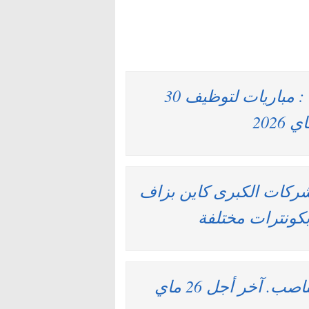
وزارة الداخلية -عمالة إقليم سطات : مباريات لتوظيف 30
شركات الكبرى كاين بزاف
بكونترات مختلفة
بريد المغرب : مباريات لتوظيف 06 مناصب. آخر أجل 26 ماي