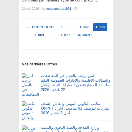
Contrôles permanents Type de contrat CDI…
11 mai 2016
·
by
toutaumaroc1991
·
← PRECEDENT
1
…
1 867
1 868
1 869
…
1 877
SUIVANT →
Nos dernières Offres
لمن يرغب بالعمل في المقاطعات
والعمالات الإقليمية والإدارات العمومية اليكم
طريقة المشاركة في المباراة. الترشيح قبل
22 غشت 2026
مكتب التكوين المهني وإنعاش الشغل
OFPPT : مباريات لتوظيف 91 مناصب. آخر
أجل 6 شتنبر 2026
وزارة الفلاحة والصيد البحري والتنمية