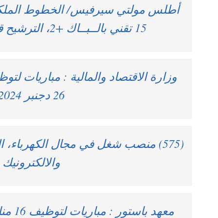
أطلس مولتي سيرفيس/ الخطوط الملكية
15 تقني بالــبــاك +2، الترشيح قبل 30 دجنبر 2024
26 دجنبر 2024
(575) منصب شغل في مجال الكهرباء، ال
والالكترونيك