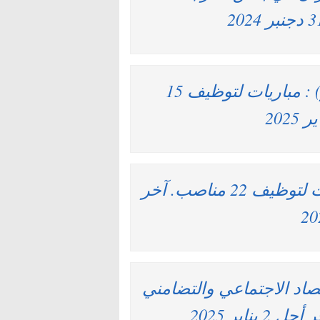
جماعة سيدي بنور (إقليم سيدي بنور) : مباريات لتوظيف 15
المعهد الوطني للبحث الزراعي : مباريات لتوظيف 22 مناصب. آخر
تصاد الاجتماعي والتضامني