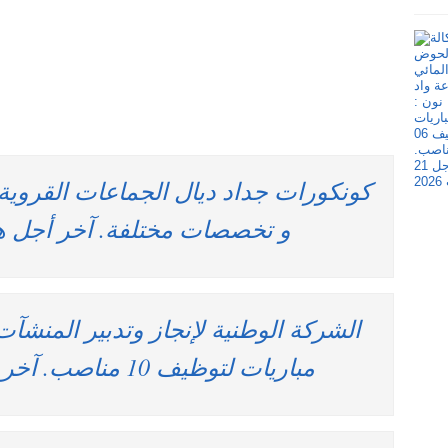
كونكورات جداد ديال الجماعات القروي
و تخصصات مختلفة. آخر أجل هو 30 دجنبر 4
مباريات لتوظيف 10 مناصب. آخر أجل 25 دجنبر 2024