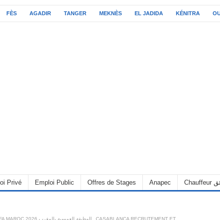
FÈS
AGADIR
TANGER
MEKNÈS
EL JADIDA
KÉNITRA
O
C سائق
Anapec
Offres de Stages
Emploi Public
oi Privé
CASABLANCA RECRUTEMENT ET
,
ALWADIFA MAROC 2026 الوظيفة العمومية بالمغرب