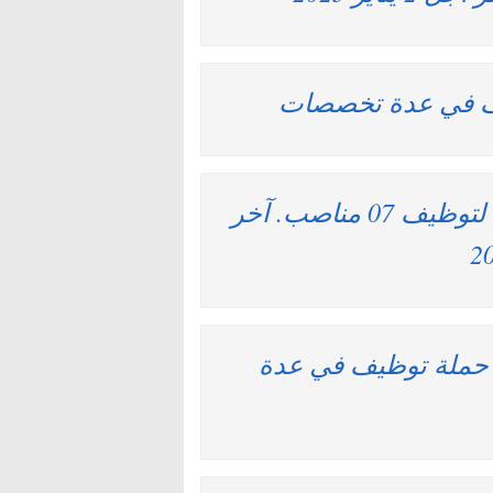
جماعة العيون (إقليم العيون) : مباريات لتوظيف 07 مناصب. آخر
INGE تعلن عن حملة توظيف في عدة