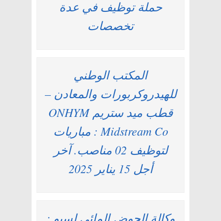
حملة توظيف في عدة
تخصصات
المكتب الوطني
للهيدروكربورات والمعادن –
قطب ميد ستريم ONHYM
Midstream Co : مباريات
لتوظيف 02 مناصب. آخر
أجل 15 يناير 2025
وكالة الحوض المائي لسبو :