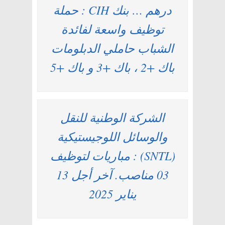
درهم … بنك CIH : حملة
توظيف واسعة لفائدة
الشباب حاملي الدبلومات
باك +2 ، باك +3 و باك +5
الشركة الوطنية للنقل
والوسائل اللوجيستيكية
(SNTL) : مباريات لتوظيف
03 مناصب. آخر أجل 13
يناير 2025