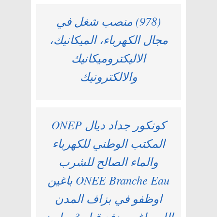
(978) منصب شغل في
مجال الكهرباء، الميكانيك،
الاليكتروميكانيك
والالكترونيك
كونكور جداد ديال ONEP
المكتب الوطني للكهرباء
والماء الصالح للشرب
ONEE Branche Eau باغين
اوظفو في بزاف المدن
اللي باغي يدفع قبل 3 يوليوز