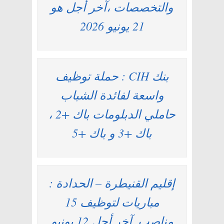
والتخصصات ،آخر أجل هو
21 يونيو 2026
بنك CIH : حملة توظيف
واسعة لفائدة الشباب
حاملي الدبلومات باك +2 ،
باك +3 و باك +5
إقليم القنيطرة – الحدادة :
مباريات لتوظيف 15
مناصب. آخر أجل 12 يونيو