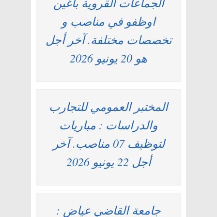
الجماعات القروية باغين
اوظفو في مناصب و
تخصصات مختلفة. آخر أجل
هو 20 يونيو 2026
المختبر العمومي للتجارب
والدراسات : مباريات
لتوظيف 07 مناصب. آخر
أجل 22 يونيو 2026
جامعة القاضي عياض :